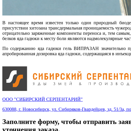
В настоящее время известен только один природный биоде
присутствии хитозана трансдермальная проницаемость чужерод
отрицательно заряженные компоненты переноса и, тем самым,
белков яда гадюки к месту боли являются надмолекулярные час
По содержанию яда гадюки гель ВИПРАЗАН значительно прев
апробированная дозировка яда гадюки, содержащаяся в инъек
ООО "СИБИРСКИЙ СЕРПЕНТАРИЙ"
630088, г. Новосибирск, ул. Сибиряков-Гвардейцев, зд. 51/3а, п
Заполните форму, чтобы отправить зая
уточнения заказа.