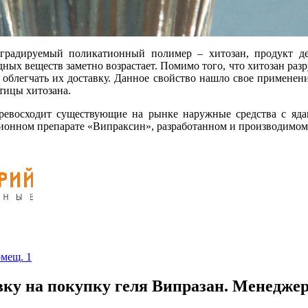
градируемый поликатионный полимер – хитозан, продукт де
ных веществ заметно возрастает. Помимо того, что хитозан разр
 облегчать их доставку. Данное свойство нашло свое примене
тицы хитозана.
осходит существующие на рынке наружные средства с ядами 
ционном препарате «Випраксин», разработанном и производимом
омещ. 1
вку на покупку геля Випразан. Менеджер