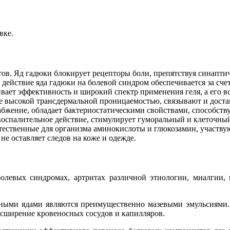
вке.
в. Яд гадюки блокирует рецепторы боли, препятствуя синаптич
действие яда гадюки на болевой синдром обеспечивается за сч
вает эффективность и широкий спектр применения геля, а его 
 высокой трансдермальной проницаемостью, связывают и достав
абжение, обладает бактериостатическими свойствами, способств
воспалительное действие, стимулирует гуморальный и клеточны
тественные для организма аминокислоты и глюкозамин, участвую
не оставляет следов на коже и одежде.
левых синдромах, артритах различной этиологии, миалгии, 
ными ядами являются преимущественно мазевыми эмульсиями.
сширение кровеносных сосудов и капилляров.