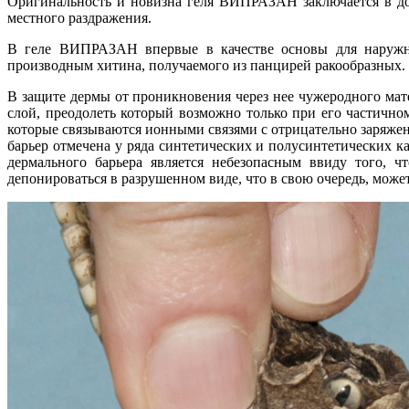
Оригинальность и новизна геля ВИПРАЗАН заключается в до
местного раздражения.
В геле ВИПРАЗАН впервые в качестве основы для наружно
производным хитина, получаемого из панцирей ракообразных.
В защите дермы от проникновения через нее чужеродного мат
слой, преодолеть который возможно только при его частичн
которые связываются ионными связями с отрицательно заряж
барьер отмечена у ряда синтетических и полусинтетических
дермального барьера является небезопасным ввиду того, 
депонироваться в разрушенном виде, что в свою очередь, мо