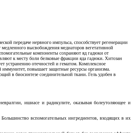
еской передаче нервного импульса, способствует регенерации
ет медленного высвобождения медиаторов вегетативной
вспомогательные компоненты сохраняют яд гадюки от
ляют к месту боли белковые фракции яда гадюки. Хитозан
ует устранению отечностей и гематом. Комплексное
й иммунитет, повышает защитные ресурсы организма.
щий в биосинтезе соединительной ткани. Гель удобен в
невралгии, ишиасе и радикулите, оказывая болеутоляющее и
 Большинство вспомогательных ингредиентов, входящих в их