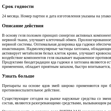
Срок годности
24 месяца. Номер партии и дата изготовления указаны на упако
Описание действия
В основу геля положен принцип синергии активных компоненто
нервной ткани, улучшает клеточный обмен. Пролонгированное 
нервной системы. Оптимальная дозировка яда гадюки обеспечи
инактивации. Надмолекулярные частицы хитозана, обладающие
активирует метаболизм белых клеток крови, улучшает кровосн
воздействие компонентов геля оказывает выраженное противо
Продуктами биодеградации яда гадюки и хитозана являются ес
применении, обладает приятным запахом, быстро впитывается, 
Узнать больше
Препараты на основе ядов змей широко применяются при бо
противовоспалительное действие.
Существующие сегодня на рынке наружные средства со змеи
состав, являются разогревающими средствами, вызывающим ра