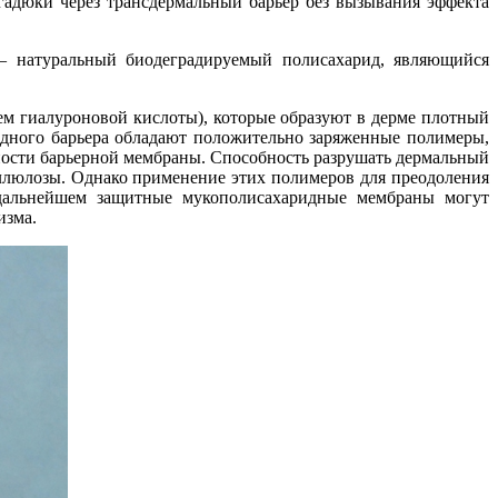
адюки через трансдермальный барьер без вызывания эффекта
– натуральный биодеградируемый полисахарид, являющийся
ем гиалуроновой кислоты), которые образуют в дерме плотный
идного барьера обладают положительно заряженные полимеры,
ости барьерной мембраны. Способность разрушать дермальный
ллюлозы. Однако применение этих полимеров для преодоления
В дальнейшем защитные мукополисахаридные мембраны могут
изма.