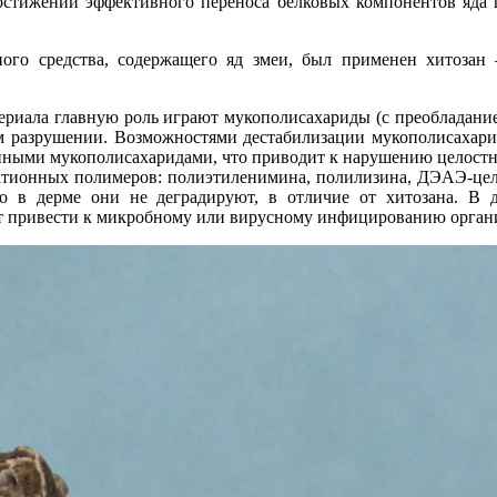
стижении эффективного переноса белковых компонентов яда г
го средства, содержащего яд змеи, был применен хитозан 
ериала главную роль играют мукополисахариды (с преобладани
ом разрушении. Возможностями дестабилизации мукополисахар
енными мукополисахаридами, что приводит к нарушению целостн
 катионных полимеров: полиэтиленимина, полилизина, ДЭАЭ-це
что в дерме они не деградируют, в отличие от хитозана. 
жет привести к микробному или вирусному инфицированию орган